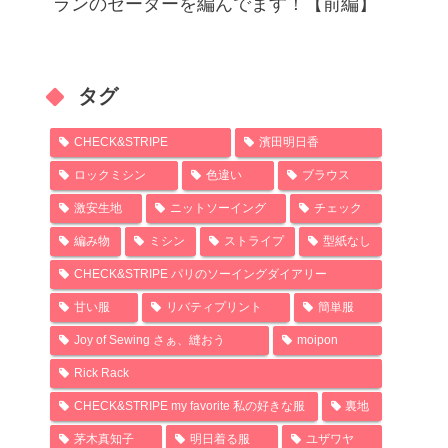
ランのセーターを編んでます！【前編】
タグ
CHECK&STRIPE
濱田明日香
ロックミシン
色違い
ブラウス
激安生地
ニットソーイング
チェック
編み物
ミシン
ストライプ
型紙なし
CHECK&STRIPE パリのソーイングダイアリー
甘い服
リバティプリント
簡単服
Joy of Sewing さぁ、縫おう
moipon
Rick Rack
CHECK&STRIPE my favorite 私の好きな服
裏地
茅木真知子
明日着る服
ユザワヤ