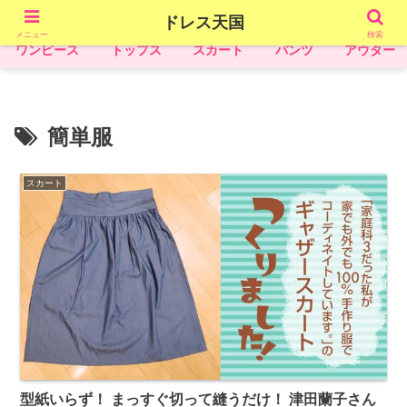
アラフィフからのおしゃれ洋裁日記ブログ！
ドレス天国
メニュー
検索
ワンピース
トップス
スカート
パンツ
アウター
簡単服
スカート
型紙いらず！ まっすぐ切って縫うだけ！ 津田蘭子さん